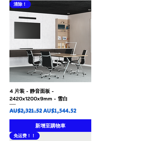
清除！
4 片装 - 静音面板 -
2420x1200x9mm - 雪白
一般價格
促銷價格
AU$2,321.52
AU$1,544.52
新增至購物車
免运费！！