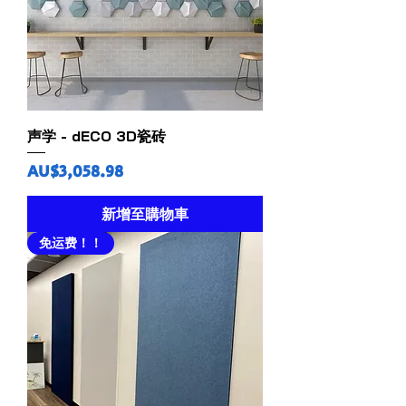
声学 - dECO 3D瓷砖
價格
AU$3,058.98
新增至購物車
免运费！！