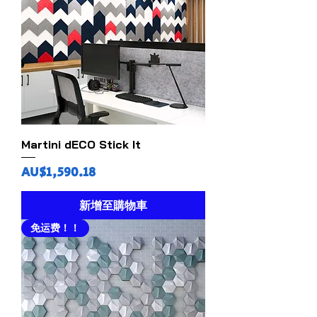
Martini dECO Stick It
價格
AU$1,590.18
新增至購物車
免运费！！