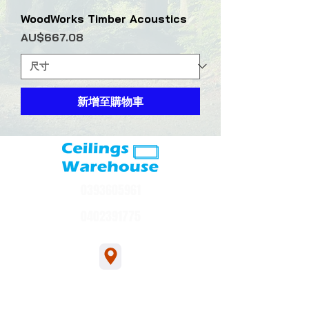
WoodWorks Timber Acoustics
價格
AU$667.08
新增至購物車
0393605961
0402391775
1/54 Bakers Rd, Bakers Rd, Coburg North