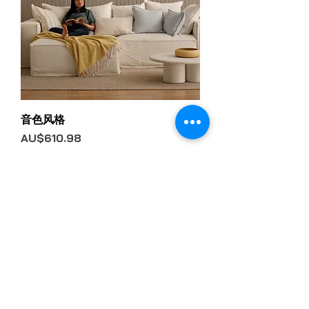
音色风格
價格
AU$610.98
新增至購物車
安装指南
下载