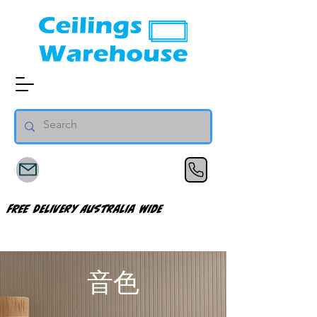
FREE Delivery Australia Wide
音色