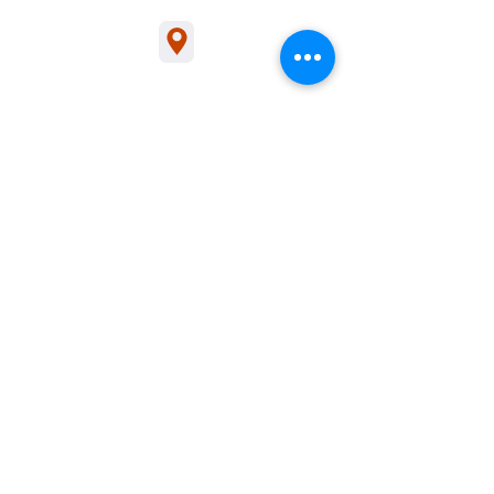
1/54 Bakers Rd, Bakers Rd, Coburg North
sales@ceilingswarehouse.com.au
交易时间
展厅开放时间：周一至周四，上午 6:30
至下午 3:00
周五上午6:30至下午1:00
电话咨询时间：周一至周五，上午 6:30
至下午 5:00（澳大利亚东部标准时间）
关于我们
支持