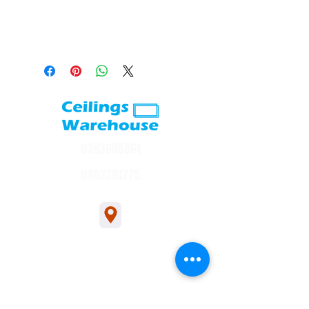
0393605961
0402391775
1/54 Bakers Rd, Bakers Rd, Coburg North
sales@ceilingswarehouse.com.au