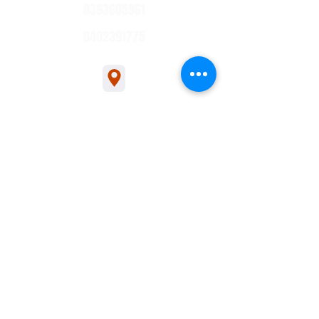
0393605961
0402391775
1/54 Bakers Rd, Bakers Rd, Coburg North
sales@ceilingswarehouse.com.au
交易时间
展厅开放时间：周一至周四，上午 6:30
至下午 3:00
周五上午6:30至下午1:00
电话咨询时间：周一至周五，上午 6:30
至下午 5:00（澳大利亚东部标准时间）