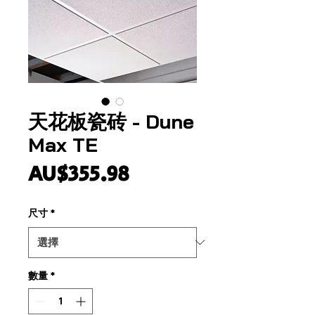
天花板瓷砖 - Dune
Max TE
價
AU$355.98
格
尺寸
*
數量
*