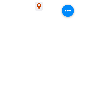
1/54 Bakers Rd, Bakers Rd, Coburg North
sales@ceilingswarehouse.com.au
交易时间
展厅开放时间：周一至周四，上午 6:30
至下午 3:00
周五上午6:30至下午1:00
电话咨询时间：周一至周五，上午 6:30
至下午 5:00（澳大利亚东部标准时间）
关于我们
支持