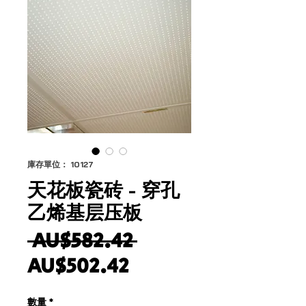
庫存單位： 10127
天花板瓷砖 - 穿孔
乙烯基层压板
一
 AU$582.42 
促
般
AU$502.42
銷
價
數量
*