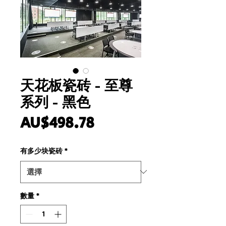
天花板瓷砖 - 至尊
系列 - 黑色
價
AU$498.78
格
有多少块瓷砖
*
數量
*