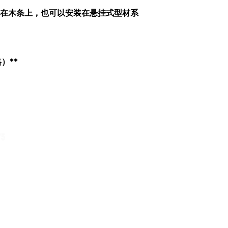
接安装在木条上，也可以安装在悬挂式型材系
）**
75
1/54 贝克斯路 科堡北
维多利亚 3058
交易时间
展厅开放时间：周一至周四，上午 6:30 至下午 3:00
周五上午6:30至下午1:00
电话咨询时间：周一至周五，上午 6:30 至下午
5:00（澳大利亚东部标准时间）