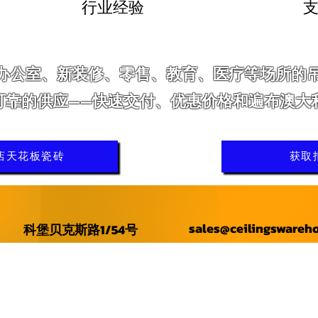
行业经验
支
办公室、新装修、零售、教育、医疗等场所的
可靠的供应——快速交付、优惠价格和遍布澳大
店天花板瓷砖
获取
sales@ceilingswareh
科堡贝克斯路1/54号