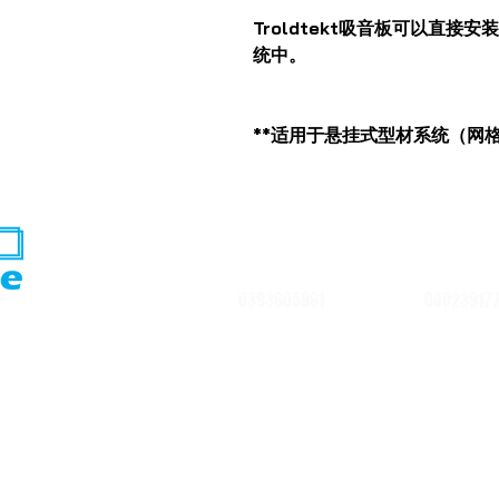
Troldtekt吸音板可以直
统中。
**适用于悬挂式型材系统（网格
0393605961
04023917