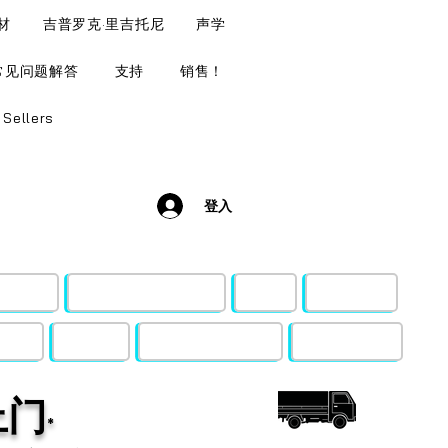
材
吉普罗克·里吉托尼
声学
常见问题解答
支持
销售！
 Sellers
登入
和木材
吉普罗克·里吉托尼
声学
音效风格
支持
销售！
Budget Busters
Top Sellers
上门
*