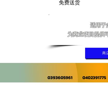
免费送货
适用于
为商业项目提供
商
0393605961
0402391775