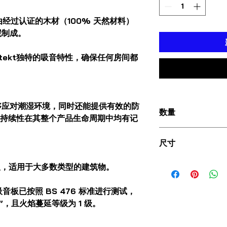
墙板由经过认证的木材（100% 天然材料）
泥制成。
dtekt独特的吸音特性，确保任何房间都
够应对潮湿环境，同时还能提供有效的防
数量
板的可持续性在其整个产品生命周期中均有记
2010年3月5日
尺寸
1193*593*25毫米
吸音板，适用于大多数类型的建筑物。
 吸音板已按照 BS 476 标准进行测试，
”，且火焰蔓延等级为 1 级。