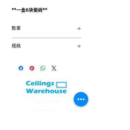
**一盒6块瓷砖**
数量
6
规格
尺寸：1200*600*10毫米
0393605961
0402391775