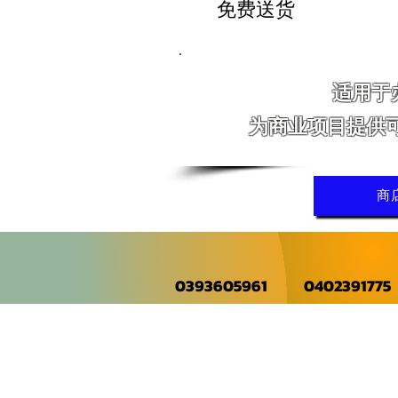
免费送货
适用于
为商业项目提供
商
0393605961
0402391775