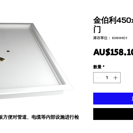
金伯利450
门
庫存單位： KMHM01
AU$158.1
數量
*
检修面板方便对管道、电缆等内部设施进行检