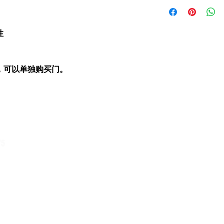
性
，可以单独购买门。
75
1/54 贝克斯路 科堡北
维多利亚 3058
交易时间
展厅开放时间：周一至周四，上午 6:30 至下午 3:00
周五上午6:30至下午1:00
电话咨询时间：周一至周五，上午 6:30 至下午