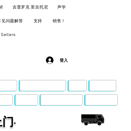
材
吉普罗克·里吉托尼
声学
常见问题解答
支持
销售！
 Sellers
登入
和木材
吉普罗克·里吉托尼
声学
音效风格
支持
销售！
Budget Busters
Top Sellers
上门
*