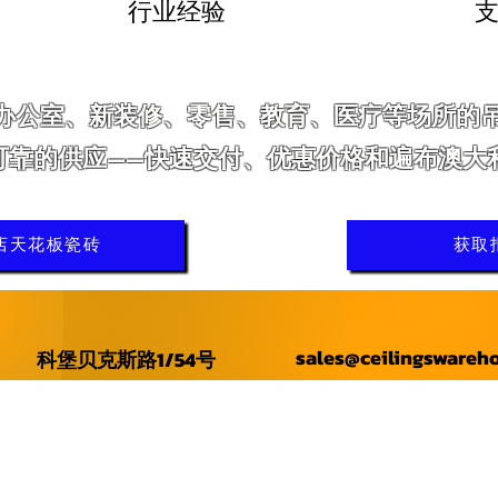
行业经验
支
办公室、新装修、零售、教育、医疗等场所的
可靠的供应——快速交付、优惠价格和遍布澳大
店天花板瓷砖
获取
sales@ceilingswareh
科堡贝克斯路1/54号