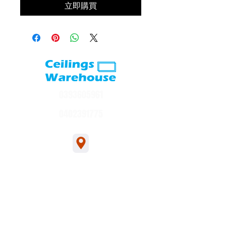
立即購買
0393605961
0402391775
1/54 Bakers Rd, Bakers Rd, Coburg North
sales@ceilingswarehouse.com.au
交易时间