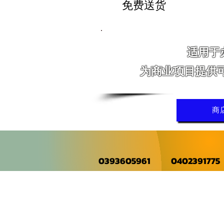
免费送货
适用于
为商业项目提供
商
0393605961
0402391775