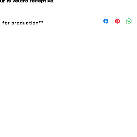
r is velcro receptive.
 for production**
75
1/54 贝克斯路 科堡北
维多利亚 3058
交易时间
展厅开放时间：周一至周四，上午 6:30 至下午 3:00
周五上午6:30至下午1:00
电话咨询时间：周一至周五，上午 6:30 至下午
5:00（澳大利亚东部标准时间）