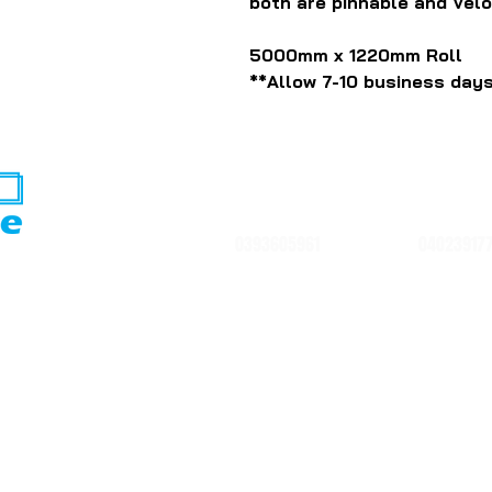
both are pinnable and Velou
5000mm x 1220mm Roll
**Allow 7-10 business days
0393605961
04023917