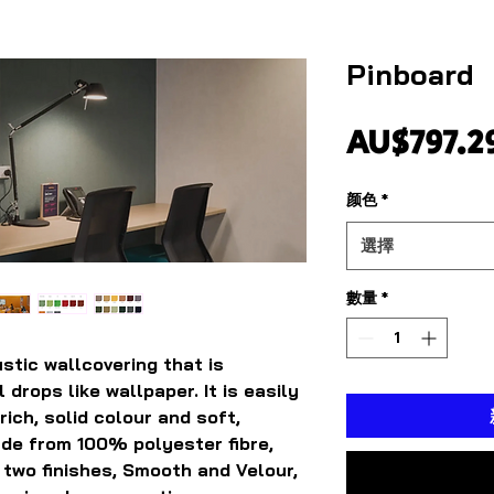
Pinboard
AU$797.2
颜色
*
選擇
數量
*
stic wallcovering that is
l drops like wallpaper. It is easily
rich, solid colour and soft,
Made from 100% polyester fibre,
 two finishes, Smooth and Velour,