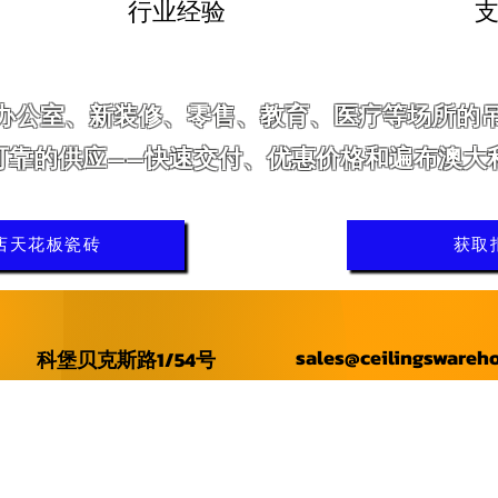
行业经验
支
办公室、新装修、零售、教育、医疗等场所的
可靠的供应——快速交付、优惠价格和遍布澳大
店天花板瓷砖
获取
sales@ceilingswareh
科堡贝克斯路1/54号