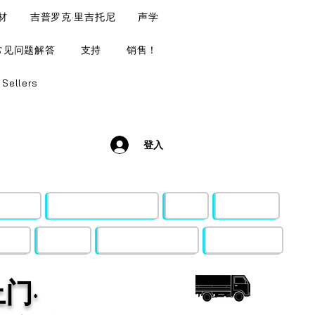
材
吉普罗克·里吉托尼
声学
常见问题解答
支持
销售！
 Sellers
登入
和木材
吉普罗克·里吉托尼
声学
音效风格
支持
销售！
Budget Busters
Top Sellers
上门
*